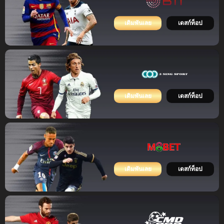
เดิมพันเลย
เดสก์ท็อป
เดิมพันเลย
เดสก์ท็อป
เดิมพันเลย
เดสก์ท็อป