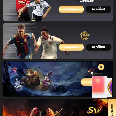
เดิมพันเลย
เดสก์ท็อป
เดิมพันเลย
เดสก์ท็อป
เล่นเลย
08H:33M:34S
ติดต่อเรา