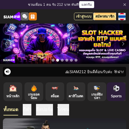
แลกรับ
ชวนเพื่อน 1 คน รับ 212 บาท ทันที!
เข้าสู่ระบบ
สมัครสมาชิก
🙏SIAM212 ยินดีต้อนรับค่ะ 🎯ฝากขั้น
เกมยอด
เกมส์ยิง
หน้าหลัก
สล็อต
คาสิโนสด
Sports
ล็อตเตอรี่
นิยม
ปลา
ทั้งหมด
กีฬา
อีสปอร์ต
ไก่ชน