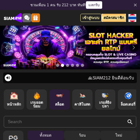
แลกรับ
ชวนเพื่อน 1 คน รับ 212 บาท ทันที!
เข้าสู่ระบบ
สมัครสมาชิก
🙏SIAM212 ยินดีต้อนรับค่ะ 🎯ฝาก
เกมยอด
เกมส์ยิง
หน้าหลัก
สล็อต
คาสิโนสด
ล็อตเตอรี่
นิยม
ปลา
ทั้งหมด
ร้อน
ใหม่