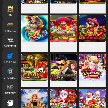
สมบัติของกัปตัน
กัปตันเทรเชอร์โปร
กัปตันเทรเชอร์ โปร
เกรสซีฟ
KM
AFRICANBUFFALO
เทศกาลคาร์นิวัล โด
นักล่าพริก
ชิลลี่ฮันเตอร์แบนดิ
VOLTENT
ริโอ
โดส
EVOPLAY
CROWDPLAY
จีน
Chinese Boss
ร้านขายช็อคโกแลต
NETENT