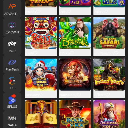
อัซเตก้า
ปากัว
ปากัว 2
ADVANTPLAY
EPICWIN
POP
บาหลี
ถั่ววิเศษ
ซาฟารีเกมใหญ่
PlayTech
ES
อัศวินสีดำ
เรือฝ่าวงล้อม
หมีโบนัส
SPLUS
NAGA