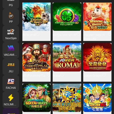
PG
PP
สัตว์สวรรค์
ฟอร์จูนโคลเวอร์ 40
งานเทศกาลลูนาร์
NextSpin
ม้าชนะเลิศ
VAGAMING
JILI
หนังสือแห่งเทอร์โม
Roma
Golden Dragon
พิเล
FACHAI
NOLIMITCITY