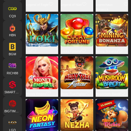
Legend of Eagle
Legend of Nian
Leprechaun
Bonanza
CQ9
HBN
Loki
Lucky Fortune
Mining Bonanza
BGM
RICH88
SMARTSOFT
Money Empire
Muay Thai Fighter
Mushroom Bandit
BIGTIMEGAMING
LGD