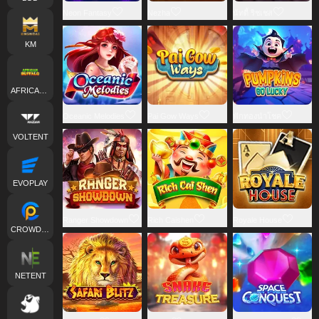
Neon Fantasy
Nezha
นัทตี้ ริชเชส
KM
AFRICANBUFFALO
Oceanic Melodies
Pai Gow Ways
ฟักทองนำโชค
VOLTENT
EVOPLAY
Ranger Showdown
Rich Caishen
Royale House
CROWDPLAY
NETENT