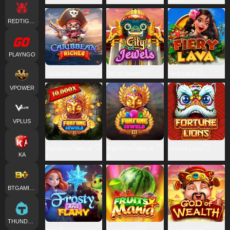
REDTIGER
PLAYNGO
Caribbean Riches
City of Jewels
Fiery Lava
VPOWER
VPLUS
อัญมณีแห่งโชคลาภ
อัญมณีแห่งโชคลาภ
Fortune Lions
KA
2
III
BTGAMING
THUNDERKICK
ฟรอสตี้ แอนด์ เฟลม
Fruits Mania
God of Wealth