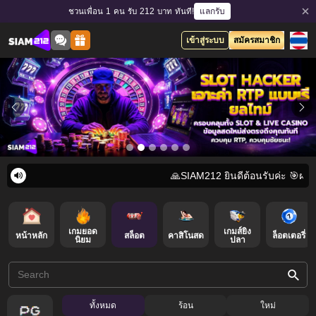
แลกรับ
ชวนเพื่อน 1 คน รับ 212 บาท ทันที!
เข้าสู่ระบบ
สมัครสมาชิก
🙏SIAM212 ยินดีต้อนรับค่ะ 🎯ฝากขั้
เกมยอด
เกมส์ยิง
หน้าหลัก
สล็อต
คาสิโนสด
ล็อตเตอรี่
นิยม
ปลา
ทั้งหมด
ร้อน
ใหม่