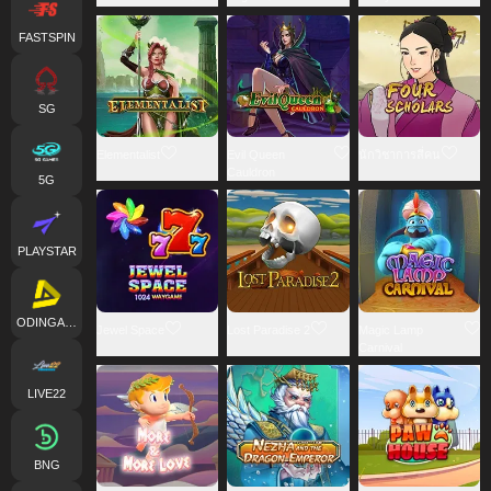
FASTSPIN
SG
Elementalist
Evil Queen
นักวิชาการสี่คน
Cauldron
5G
PLAYSTAR
ODINGAMING
Jewel Space
Lost Paradise 2
Magic Lamp
Carnival
LIVE22
BNG