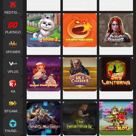
More & More Love
Nezha And The
Paw House
Dragon Emperor
REDTIGER
PLAYNGO
VPOWER
Paw House 2
Play If You Dare
Ragnar's Conquest
VPLUS
KA
Royal Pastry Chef
Sky Chasers
Sky Lantern
BTGAMING
THUNDERKICK