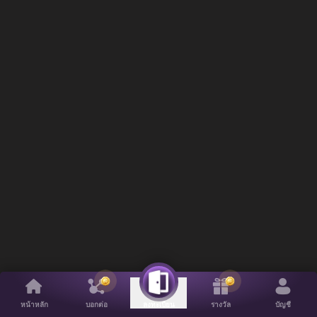
หน้าหลัก
บอกต่อ
รางวัล
บัญชี
ลงทะเบียน