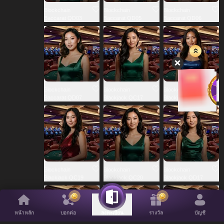
Blockchain
Blockchain
Blockchain
Baccarat QD03
Baccarat QD05
Baccarat QD06
Blockchain
Blockchain
Blockchain
Baccarat QD07
Blackjack QC17
Blackjack QC18
08H:57M:07S
Blockchain
Blockchain
Blockchain
Blackjack QC19
Blackjack QC20
Blackjack QD17
หน้าหลัก
บอกต่อ
รางวัล
บัญชี
ลงทะเบียน