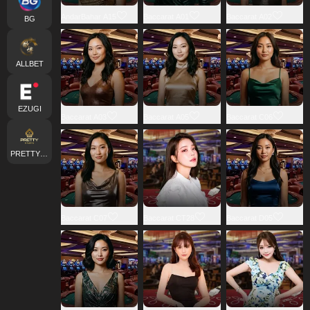
AndarBahar A15
Baccarat A01
Baccarat A02
BG
ALLBET
EZUGI
Baccarat A03
Baccarat A05
Baccarat C06
PRETTYGAMING
Baccarat C07
Baccarat CT28
Baccarat D05