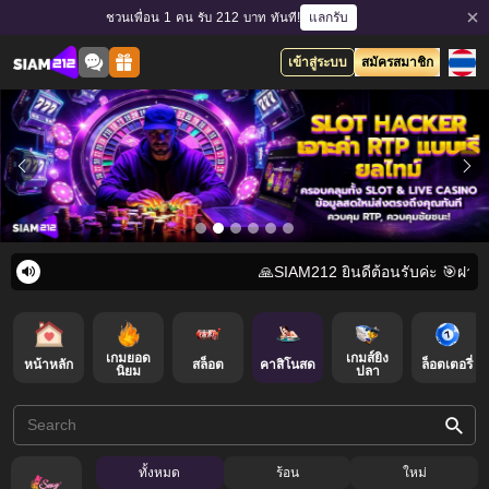
แลกรับ
ชวนเพื่อน 1 คน รับ 212 บาท ทันที!
เข้าสู่ระบบ
สมัครสมาชิก
🙏SIAM212 ยินดีต้อนรับค่ะ 🎯ฝากขั้นต
เกมยอด
เกมส์ยิง
หน้าหลัก
สล็อต
คาสิโนสด
ล็อตเตอรี่
นิยม
ปลา
ทั้งหมด
ร้อน
ใหม่