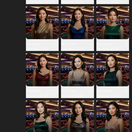
AndarBahar QD13
Baccarat QC01
Baccarat QC02
Blockchain
Blockchain
Blockchain
Baccarat QC03
Baccarat QC05
Baccarat QC06
Blockchain
Blockchain
Blockchain
Baccarat QC07
Baccarat QD01
Baccarat QD02