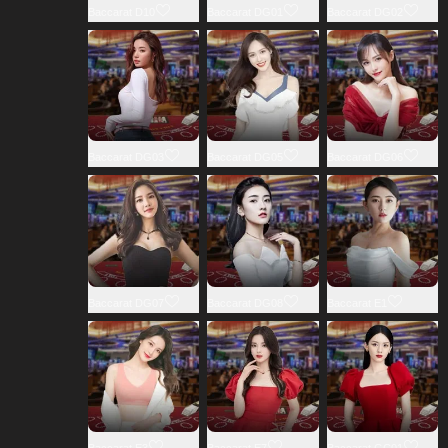
Baccarat D10
Baccarat DG01
Baccarat DG02
Baccarat DG03
Baccarat DG05
Baccarat DG06
Baccarat DG07
Baccarat DG08
Baccarat E1
Baccarat E3
Baccarat E7
Baccarat GC01