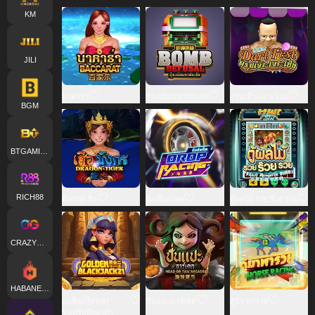
KM
JILI
บาคาร่า
กู้ระเบิดมหาประลัย
อรุ่มเจ๊าะเจาะโป่ง
BGM
BTGAMING
RICH88
มังกรสู้เสือ
ซิ่งเสี่ยงโชค
ตู้ผลไม้ รวย ร๊วย รวย
CRAZYGAMING
HABANERO
แบล็คแจ็คแห่ง
ปั่นแปะอาร์เคด
ตู้ม้า พารวย
ขุมทรัพย์ทองคำ