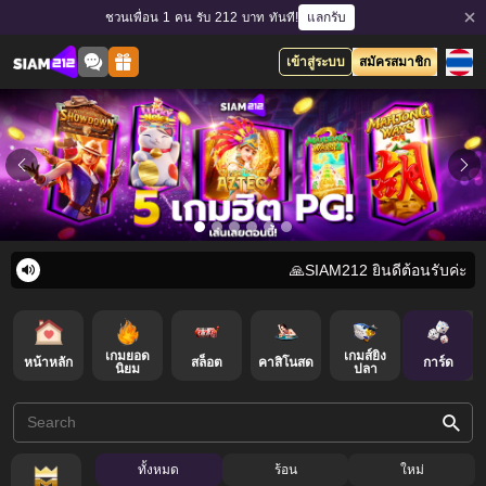
แลกรับ
ชวนเพื่อน 1 คน รับ 212 บาท ทันที!
เข้าสู่ระบบ
สมัครสมาชิก
🙏SIAM212 ยินดีต้อนรับค่ะ 🎯
เกมยอด
เกมส์ยิง
หน้าหลัก
สล็อต
คาสิโนสด
ล็อตเตอรี่
การ์ด
นิยม
ปลา
ทั้งหมด
ร้อน
ใหม่